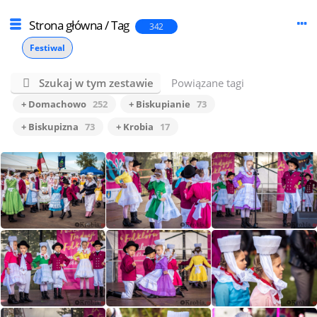
Strona główna
/
Tag
342
Festiwal
Szukaj w tym zestawie
Powiązane tagi
+ Domachowo
252
+ Biskupianie
73
+ Biskupizna
73
+ Krobia
17