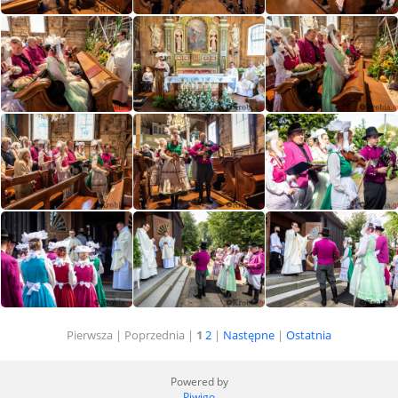
Pierwsza |
Poprzednia |
1
2
|
Następne
|
Ostatnia
Powered by
Piwigo